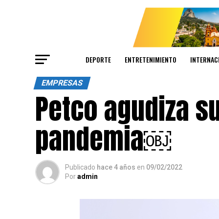
DEPORTE
ENTRETENIMIENTO
INTERNAC
EMPRESAS
Petco agudiza su
pandemia￼
Publicado
hace 4 años
en
09/02/2022
Por
admin