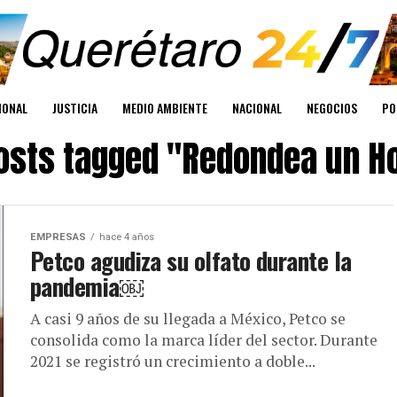
IONAL
JUSTICIA
MEDIO AMBIENTE
NACIONAL
NEGOCIOS
PO
posts tagged "Redondea un H
EMPRESAS
hace 4 años
Petco agudiza su olfato durante la
pandemia￼
A casi 9 años de su llegada a México, Petco se
consolida como la marca líder del sector. Durante
2021 se registró un crecimiento a doble...