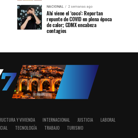
NACIONAL
2 semanas ago
Ahí viene el ‘coco’: Reportan
repunte de COVID en plena época
de calor; CDMX encabeza
contagios
RUCTURA Y VIVIENDA
INTERNACIONAL
JUSTICIA
LABORAL
CIAL
TECNOLOGÍA
TRABAJO
TURISMO