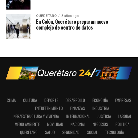
QUERÉTARO
3 años ago
En Colón, Querétaro preparan nuevo
complejo de centro de datos
CLIMA
CULTURA
DEPORTE
DESARROLLO
ECONOMÍA
EMPRESAS
ENTRETENIMIENTO
FINANZAS
INDUSTRIA
INFRAESTRUCTURA Y VIVIENDA
INTERNACIONAL
JUSTICIA
LABORAL
MEDIO AMBIENTE
MOVILIDAD
NACIONAL
NEGOCIOS
POLÍTICA
QUERÉTARO
SALUD
SEGURIDAD
SOCIAL
TECNOLOGÍA