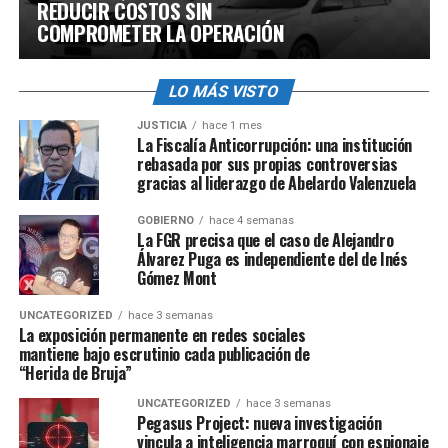
REDUCIR COSTOS SIN
COMPROMETER LA OPERACIÓN
LO MÁS VISTO
JUSTICIA
hace 1 mes
La Fiscalía Anticorrupción: una institución
rebasada por sus propias controversias
gracias al liderazgo de Abelardo Valenzuela
GOBIERNO
hace 4 semanas
La FGR precisa que el caso de Alejandro
Álvarez Puga es independiente del de Inés
Gómez Mont
UNCATEGORIZED
hace 3 semanas
La exposición permanente en redes sociales
mantiene bajo escrutinio cada publicación de
“Herida de Bruja”
UNCATEGORIZED
hace 3 semanas
Pegasus Project: nueva investigación
vincula a inteligencia marroquí con espionaje