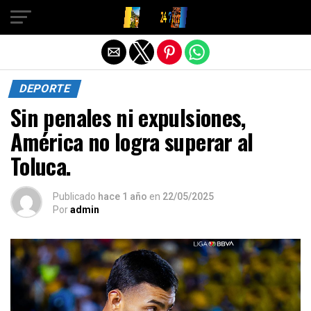
Salir de la versión móvil
DEPORTE
Sin penales ni expulsiones,
América no logra superar al
Toluca.
Publicado
hace 1 año
en
22/05/2025
Por
admin