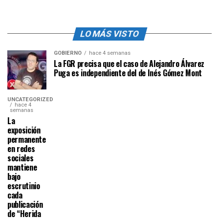
LO MÁS VISTO
GOBIERNO
hace 4 semanas
La FGR precisa que el caso de Alejandro Álvarez
Puga es independiente del de Inés Gómez Mont
UNCATEGORIZED
hace 4
semanas
La
exposición
permanente
en redes
sociales
mantiene
bajo
escrutinio
cada
publicación
de “Herida