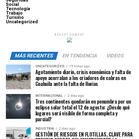
Seguridad
Social
Tecnología
Trabajo
Turismo
Uncategorized
ADVERTISEMENT
MÁS RECIENTES
EN TENDENCIA
VIDEOS
UNCATEGORIZED
19 horas ago
Agotamiento diario, crisis económica y falta de
apoyo acorralan a los criadores de cabras en
Coahuila ante la falta de lluvias
INTERNACIONAL
2 días ago
Tres continentes quedarán en penumbra por un
eclipse solar total el 12 de agosto: ¿Desde qué
lugares será visible de forma completa y
parcial?
INDUSTRIA
2 días ago
GESTIÓN DE RIESGOS EN FLOTILLAS, CLAVE PARA