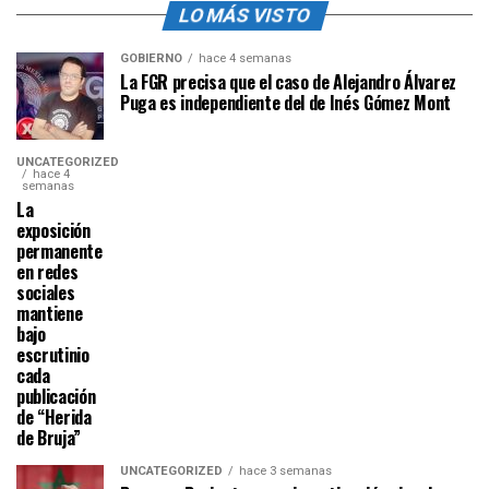
LO MÁS VISTO
GOBIERNO
hace 4 semanas
La FGR precisa que el caso de Alejandro Álvarez
Puga es independiente del de Inés Gómez Mont
UNCATEGORIZED
hace 4
semanas
La
exposición
permanente
en redes
sociales
mantiene
bajo
escrutinio
cada
publicación
de “Herida
de Bruja”
UNCATEGORIZED
hace 3 semanas