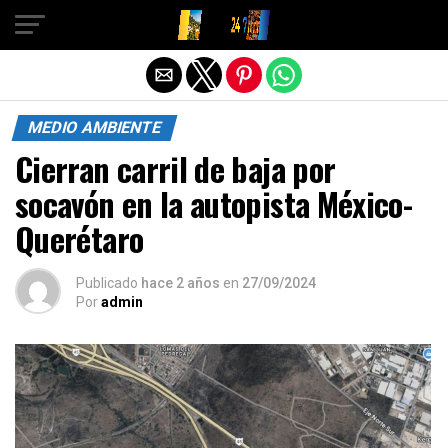
Salir de la versión móvil
MEDIO AMBIENTE
Cierran carril de baja por
socavón en la autopista México-
Querétaro
Publicado
hace 2 años
en
27/09/2024
Por
admin