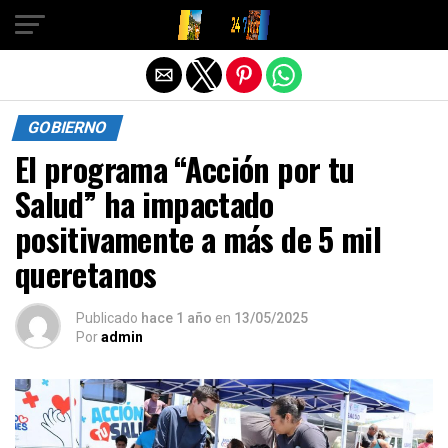
Salir de la versión móvil
GOBIERNO
El programa “Acción por tu
Salud” ha impactado
positivamente a más de 5 mil
queretanos
Publicado
hace 1 año
en
13/05/2025
Por
admin