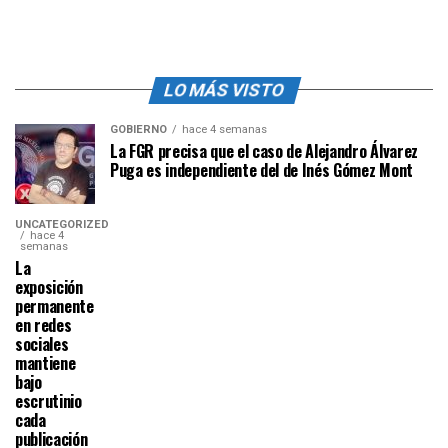
LO MÁS VISTO
GOBIERNO
hace 4 semanas
La FGR precisa que el caso de Alejandro Álvarez
Puga es independiente del de Inés Gómez Mont
UNCATEGORIZED
hace 4
semanas
La
exposición
permanente
en redes
sociales
mantiene
bajo
escrutinio
cada
publicación