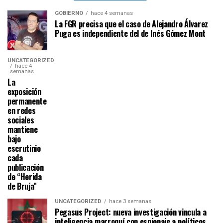
GOBIERNO
hace 4 semanas
La FGR precisa que el caso de Alejandro Álvarez
Puga es independiente del de Inés Gómez Mont
UNCATEGORIZED
hace 4
semanas
La
exposición
permanente
en redes
sociales
mantiene
bajo
escrutinio
cada
publicación
de “Herida
de Bruja”
UNCATEGORIZED
hace 3 semanas
Pegasus Project: nueva investigación vincula a
inteligencia marroquí con espionaje a políticos,