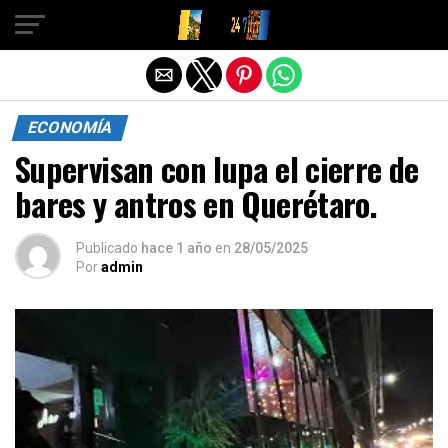
Salir de la versión móvil
ECONOMÍA
Supervisan con lupa el cierre de
bares y antros en Querétaro.
Publicado
hace 1 año
en
28/05/2025
Por
admin