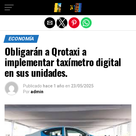
Salir de la versión móvil
ECONOMÍA
Obligarán a Qrotaxi a
implementar taxímetro digital
en sus unidades.
Publicado
hace 1 año
en
23/05/2025
Por
admin