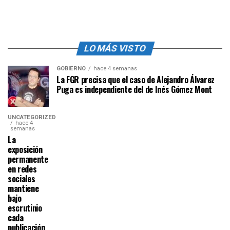
LO MÁS VISTO
GOBIERNO
hace 4 semanas
La FGR precisa que el caso de Alejandro Álvarez
Puga es independiente del de Inés Gómez Mont
UNCATEGORIZED
hace 4
semanas
La
exposición
permanente
en redes
sociales
mantiene
bajo
escrutinio
cada
publicación