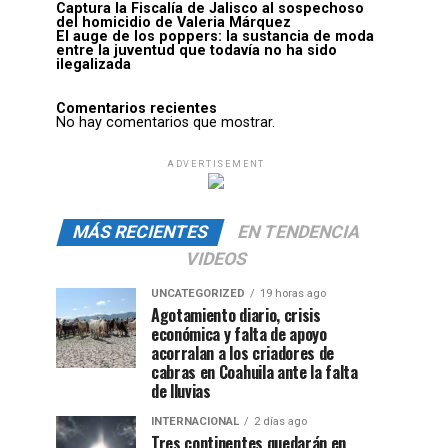
Captura la Fiscalía de Jalisco al sospechoso
del homicidio de Valeria Márquez
El auge de los poppers: la sustancia de moda
entre la juventud que todavía no ha sido
ilegalizada
Comentarios recientes
No hay comentarios que mostrar.
ADVERTISEMENT
MÁS RECIENTES
EN TENDENCIA
VIDEOS
UNCATEGORIZED
19 horas ago
Agotamiento diario, crisis
económica y falta de apoyo
acorralan a los criadores de
cabras en Coahuila ante la falta
de lluvias
INTERNACIONAL
2 días ago
Tres continentes quedarán en