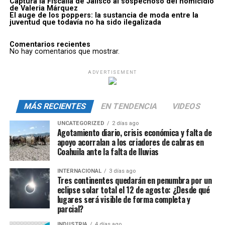
Captura la Fiscalía de Jalisco al sospechoso del homicidio
de Valeria Márquez
El auge de los poppers: la sustancia de moda entre la
juventud que todavía no ha sido ilegalizada
Comentarios recientes
No hay comentarios que mostrar.
ADVERTISEMENT
MÁS RECIENTES
EN TENDENCIA
VIDEOS
UNCATEGORIZED
2 días ago
Agotamiento diario, crisis económica y falta de
apoyo acorralan a los criadores de cabras en
Coahuila ante la falta de lluvias
INTERNACIONAL
3 días ago
Tres continentes quedarán en penumbra por un
eclipse solar total el 12 de agosto: ¿Desde qué
lugares será visible de forma completa y
parcial?
INDUSTRIA
4 días ago