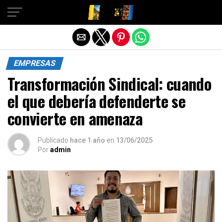
Salir de la versión móvil
EMPRESAS
Transformación Sindical: cuando
el que debería defenderte se
convierte en amenaza
Publicado
hace 1 año
en
13/06/2025
Por
admin