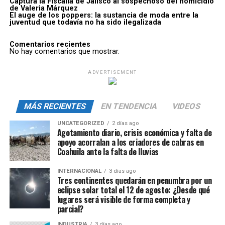
Captura la Fiscalía de Jalisco al sospechoso del homicidio
de Valeria Márquez
El auge de los poppers: la sustancia de moda entre la
juventud que todavía no ha sido ilegalizada
Comentarios recientes
No hay comentarios que mostrar.
ADVERTISEMENT
MÁS RECIENTES
EN TENDENCIA
VIDEOS
UNCATEGORIZED
2 días ago
Agotamiento diario, crisis económica y falta de
apoyo acorralan a los criadores de cabras en
Coahuila ante la falta de lluvias
INTERNACIONAL
3 días ago
Tres continentes quedarán en penumbra por un
eclipse solar total el 12 de agosto: ¿Desde qué
lugares será visible de forma completa y
parcial?
INDUSTRIA
3 días ago