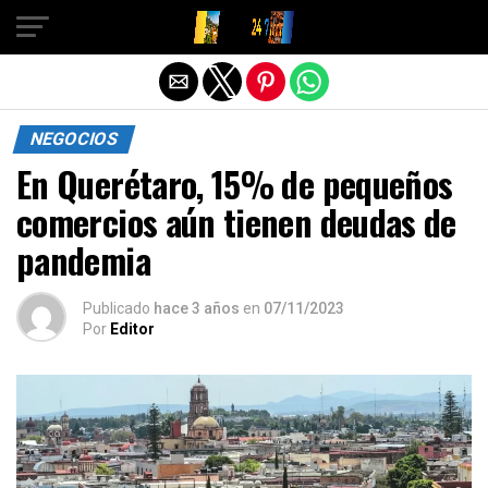
Salir de la versión móvil
NEGOCIOS
En Querétaro, 15% de pequeños
comercios aún tienen deudas de
pandemia
Publicado
hace 3 años
en
07/11/2023
Por
Editor