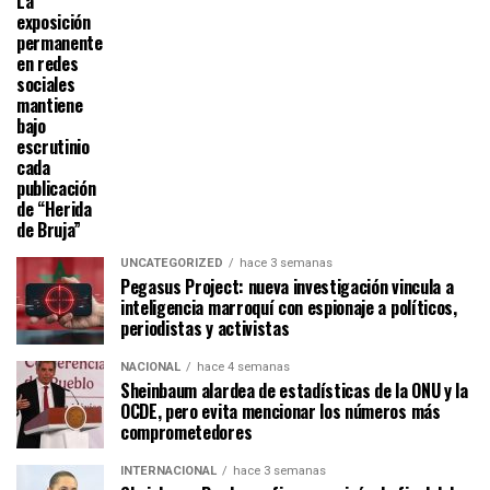
La
exposición
permanente
en redes
sociales
mantiene
bajo
escrutinio
cada
publicación
de “Herida
de Bruja”
UNCATEGORIZED
hace 3 semanas
Pegasus Project: nueva investigación vincula a
inteligencia marroquí con espionaje a políticos,
periodistas y activistas
NACIONAL
hace 4 semanas
Sheinbaum alardea de estadísticas de la ONU y la
OCDE, pero evita mencionar los números más
comprometedores
INTERNACIONAL
hace 3 semanas