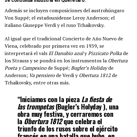
se consolida industria en Querétaro
.
Además se incluyen composiciones del austrohúngaro
Von Suppé; el estadounidense Leroy Anderson; el
italiano Giuseppe Verdi y el ruso Tchaikovsky.
Al igual que el tradicional Concierto de Año Nuevo de
Viena, celebrado por primera vez en 1939, se
interpretará el vals
El Danubio azul
y
Pizzicato Polka
de
los Strauss y se pondrá en los instrumentos la
Obertura
Poeta y
Campesino
de Suppé;
Bugler’s Holiday
de
Anderson;
Va pensiero
de Verdi y
Obertura 1812
de
Tchaikovsky, entre otras más.
“Iniciamos con la pieza
La fiesta de
las trompetas
(Bugler’s Holyday ), una
obra muy festiva, y cerraremos con
la
Obertura 1812
que celebra el
triunfo de los rusos sobre el ejército
francés en una batalla que hubo, en