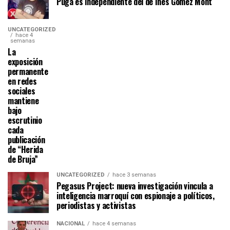
Puga es independiente del de Inés Gómez Mont
UNCATEGORIZED
hace 4
semanas
La
exposición
permanente
en redes
sociales
mantiene
bajo
escrutinio
cada
publicación
de “Herida
de Bruja”
UNCATEGORIZED
hace 3 semanas
Pegasus Project: nueva investigación vincula a
inteligencia marroquí con espionaje a políticos,
periodistas y activistas
NACIONAL
hace 4 semanas