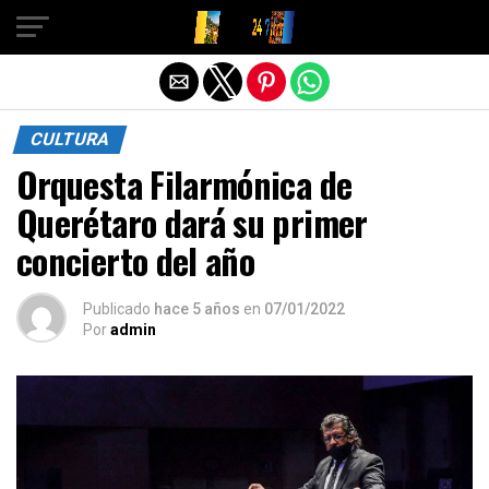
Salir de la versión móvil
CULTURA
Orquesta Filarmónica de
Querétaro dará su primer
concierto del año
Publicado
hace 5 años
en
07/01/2022
Por
admin