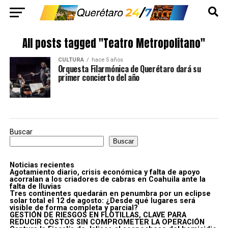
All posts tagged "Teatro Metropolitano"
CULTURA
hace 5 años
Orquesta Filarmónica de Querétaro dará su
primer concierto del año
Buscar
Buscar
Noticias recientes
Agotamiento diario, crisis económica y falta de apoyo
acorralan a los criadores de cabras en Coahuila ante la
falta de lluvias
Tres continentes quedarán en penumbra por un eclipse
solar total el 12 de agosto: ¿Desde qué lugares será
visible de forma completa y parcial?
GESTIÓN DE RIESGOS EN FLOTILLAS, CLAVE PARA
REDUCIR COSTOS SIN COMPROMETER LA OPERACIÓN