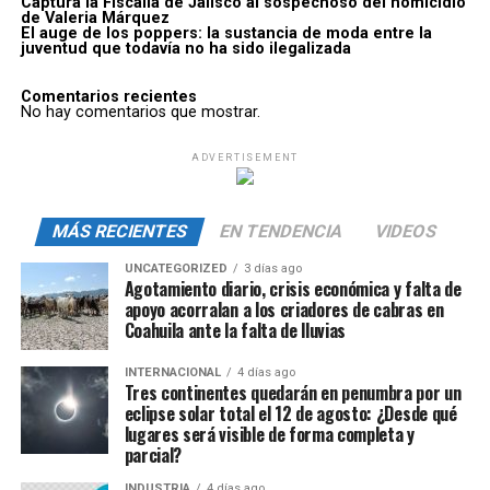
Captura la Fiscalía de Jalisco al sospechoso del homicidio
de Valeria Márquez
El auge de los poppers: la sustancia de moda entre la
juventud que todavía no ha sido ilegalizada
Comentarios recientes
No hay comentarios que mostrar.
ADVERTISEMENT
MÁS RECIENTES
EN TENDENCIA
VIDEOS
UNCATEGORIZED
3 días ago
Agotamiento diario, crisis económica y falta de
apoyo acorralan a los criadores de cabras en
Coahuila ante la falta de lluvias
INTERNACIONAL
4 días ago
Tres continentes quedarán en penumbra por un
eclipse solar total el 12 de agosto: ¿Desde qué
lugares será visible de forma completa y
parcial?
INDUSTRIA
4 días ago