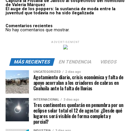
Captura la Fiscalía de Jalisco al sospechoso del homicidio
de Valeria Márquez
El auge de los poppers: la sustancia de moda entre la
juventud que todavía no ha sido ilegalizada
Comentarios recientes
No hay comentarios que mostrar.
ADVERTISEMENT
MÁS RECIENTES
EN TENDENCIA
VIDEOS
UNCATEGORIZED
2 días ago
Agotamiento diario, crisis económica y falta de
apoyo acorralan a los criadores de cabras en
Coahuila ante la falta de lluvias
INTERNACIONAL
3 días ago
Tres continentes quedarán en penumbra por un
eclipse solar total el 12 de agosto: ¿Desde qué
lugares será visible de forma completa y
parcial?
INDUSTRIA
3 días ago