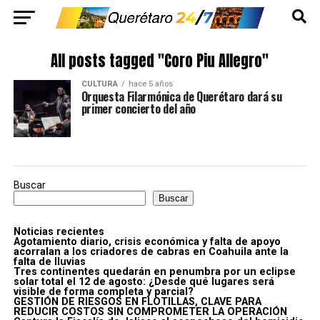
All posts tagged "Coro Piu Allegro"
CULTURA
hace 5 años
Orquesta Filarmónica de Querétaro dará su
primer concierto del año
Buscar
Buscar
Noticias recientes
Agotamiento diario, crisis económica y falta de apoyo
acorralan a los criadores de cabras en Coahuila ante la
falta de lluvias
Tres continentes quedarán en penumbra por un eclipse
solar total el 12 de agosto: ¿Desde qué lugares será
visible de forma completa y parcial?
GESTIÓN DE RIESGOS EN FLOTILLAS, CLAVE PARA
REDUCIR COSTOS SIN COMPROMETER LA OPERACIÓN