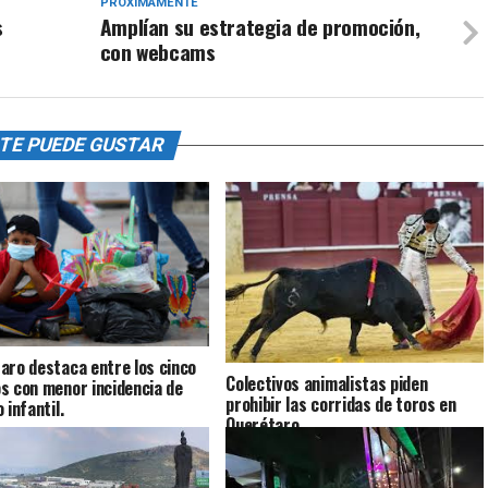
PRÓXIMAMENTE
s
Amplían su estrategia de promoción,
con webcams
TE PUEDE GUSTAR
aro destaca entre los cinco
Colectivos animalistas piden
s con menor incidencia de
prohibir las corridas de toros en
 infantil.
Querétaro.