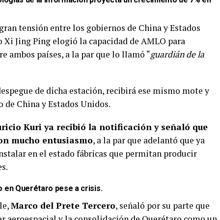
gran tensión entre los gobiernos de China y Estados
no Xi Jing Ping elogió la capacidad de AMLO para
re ambos países, a la par que lo llamó “
guardián de la
 despegue de dicha estación, recibirá ese mismo mote y
o de China y Estados Unidos.
icio Kuri ya recibió la notificación y señaló que
 con mucho entusiasmo
, a la par que adelantó que ya
instalar en el estado fábricas que permitan producir
s.
 en Querétaro pese a crisis
.
le,
Marco del Prete Tercero
, señaló por su parte que
ter aeroespacial y la consolidación de Querétaro como un