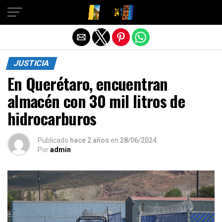
Salir de la versión móvil
JUSTICIA
En Querétaro, encuentran
almacén con 30 mil litros de
hidrocarburos
Publicado
hace 2 años
en
28/06/2024
Por
admin