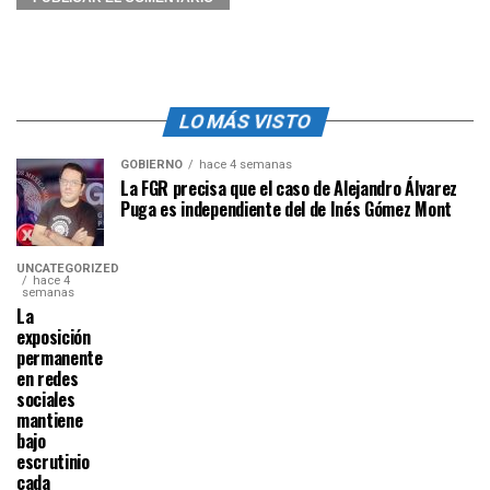
LO MÁS VISTO
GOBIERNO
hace 4 semanas
La FGR precisa que el caso de Alejandro Álvarez
Puga es independiente del de Inés Gómez Mont
UNCATEGORIZED
hace 4
semanas
La
exposición
permanente
en redes
sociales
mantiene
bajo
escrutinio
cada