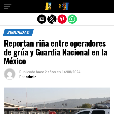
Salir de la versión móvil
SEGURIDAD
Reportan riña entre operadores
de grúa y Guardia Nacional en la
México
Publicado
hace 2 años
en
14/08/2024
Por
admin