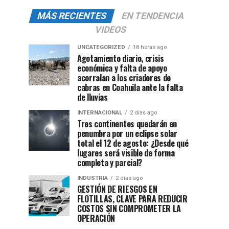
MÁS RECIENTES
EN TENDENCIA
VIDEOS
UNCATEGORIZED
18 horas ago
Agotamiento diario, crisis
económica y falta de apoyo
acorralan a los criadores de
cabras en Coahuila ante la falta
de lluvias
INTERNACIONAL
2 días ago
Tres continentes quedarán en
penumbra por un eclipse solar
total el 12 de agosto: ¿Desde qué
lugares será visible de forma
completa y parcial?
INDUSTRIA
2 días ago
GESTIÓN DE RIESGOS EN
FLOTILLAS, CLAVE PARA REDUCIR
COSTOS SIN COMPROMETER LA
OPERACIÓN