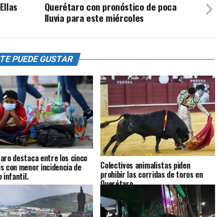
Ellas
Querétaro con pronóstico de poca
lluvia para este miércoles
TE PUEDE GUSTAR
aro destaca entre los cinco
Colectivos animalistas piden
s con menor incidencia de
prohibir las corridas de toros en
 infantil.
Querétaro.