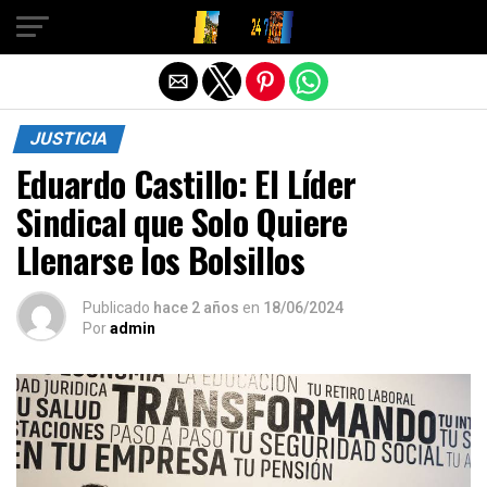
Salir de la versión móvil
JUSTICIA
Eduardo Castillo: El Líder
Sindical que Solo Quiere
Llenarse los Bolsillos
Publicado
hace 2 años
en
18/06/2024
Por
admin