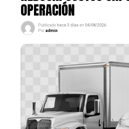
OPERACIÓN
Publicado
hace 3 días
en
04/08/2026
Por
admin