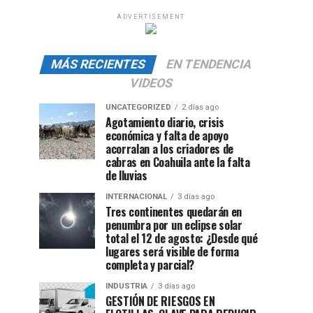
ADVERTISEMENT
MÁS RECIENTES
EN TENDENCIA
VIDEOS
UNCATEGORIZED
2 días ago
Agotamiento diario, crisis
económica y falta de apoyo
acorralan a los criadores de
cabras en Coahuila ante la falta
de lluvias
INTERNACIONAL
3 días ago
Tres continentes quedarán en
penumbra por un eclipse solar
total el 12 de agosto: ¿Desde qué
lugares será visible de forma
completa y parcial?
INDUSTRIA
3 días ago
GESTIÓN DE RIESGOS EN