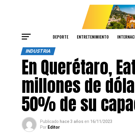
DEPORTE
ENTRETENIMIENTO
INTERNAC
INDUSTRIA
En Querétaro, Ea
millones de dól
50% de su capa
Publicado
hace 3 años
en
16/11/2023
Por
Editor