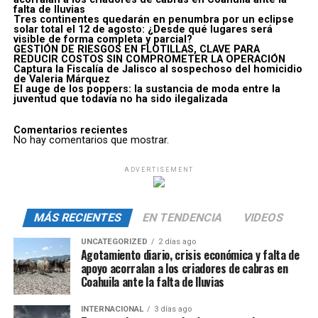
falta de lluvias
Tres continentes quedarán en penumbra por un eclipse
solar total el 12 de agosto: ¿Desde qué lugares será
visible de forma completa y parcial?
GESTIÓN DE RIESGOS EN FLOTILLAS, CLAVE PARA
REDUCIR COSTOS SIN COMPROMETER LA OPERACIÓN
Captura la Fiscalía de Jalisco al sospechoso del homicidio
de Valeria Márquez
El auge de los poppers: la sustancia de moda entre la
juventud que todavía no ha sido ilegalizada
Comentarios recientes
No hay comentarios que mostrar.
ADVERTISEMENT
MÁS RECIENTES
EN TENDENCIA
VIDEOS
UNCATEGORIZED
2 días ago
Agotamiento diario, crisis económica y falta de
apoyo acorralan a los criadores de cabras en
Coahuila ante la falta de lluvias
INTERNACIONAL
3 días ago