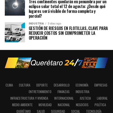
Tres continentes quedarán en penumbra por un
eclipse solar total el 12 de agosto: ¿Desde qué
lugares será visible de forma completa y
parcial?
INDUSTRIA
3 días ago
GESTIÓN DE RIESGOS EN FLOTILLAS, CLAVE PARA
REDUCIR COSTOS SIN COMPROMETER LA
OPERACIÓN
CLIMA
CULTURA
DEPORTE
DESARROLLO
ECONOMÍA
EMPRESAS
ENTRETENIMIENTO
FINANZAS
INDUSTRIA
INFRAESTRUCTURA Y VIVIENDA
INTERNACIONAL
JUSTICIA
LABORAL
MEDIO AMBIENTE
MOVILIDAD
NACIONAL
NEGOCIOS
POLÍTICA
QUERÉTARO
SALUD
SEGURIDAD
SOCIAL
TECNOLOGÍA