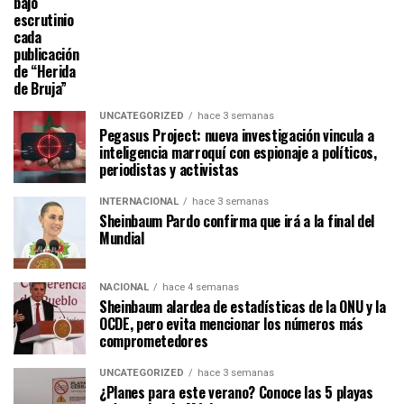
bajo
escrutinio
cada
publicación
de “Herida
de Bruja”
UNCATEGORIZED
hace 3 semanas
Pegasus Project: nueva investigación vincula a
inteligencia marroquí con espionaje a políticos,
periodistas y activistas
INTERNACIONAL
hace 3 semanas
Sheinbaum Pardo confirma que irá a la final del
Mundial
NACIONAL
hace 4 semanas
Sheinbaum alardea de estadísticas de la ONU y la
OCDE, pero evita mencionar los números más
comprometedores
UNCATEGORIZED
hace 3 semanas
¿Planes para este verano? Conoce las 5 playas