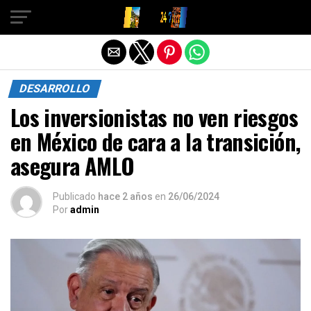
Salir de la versión móvil
DESARROLLO
Los inversionistas no ven riesgos
en México de cara a la transición,
asegura AMLO
Publicado
hace 2 años
en
26/06/2024
Por
admin