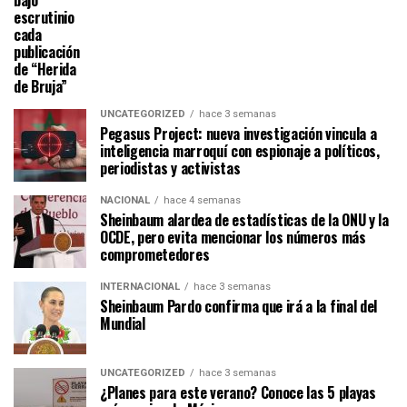
escrutinio
cada
publicación
de “Herida
de Bruja”
UNCATEGORIZED
hace 3 semanas
Pegasus Project: nueva investigación vincula a
inteligencia marroquí con espionaje a políticos,
periodistas y activistas
NACIONAL
hace 4 semanas
Sheinbaum alardea de estadísticas de la ONU y la
OCDE, pero evita mencionar los números más
comprometedores
INTERNACIONAL
hace 3 semanas
Sheinbaum Pardo confirma que irá a la final del
Mundial
UNCATEGORIZED
hace 3 semanas
¿Planes para este verano? Conoce las 5 playas