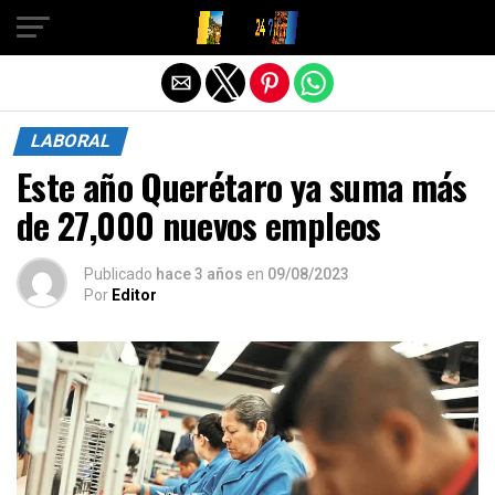
Salir de la versión móvil
LABORAL
Este año Querétaro ya suma más
de 27,000 nuevos empleos
Publicado
hace 3 años
en
09/08/2023
Por
Editor