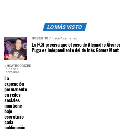
LO MÁS VISTO
GOBIERNO
hace 4 semanas
La FGR precisa que el caso de Alejandro Álvarez
Puga es independiente del de Inés Gómez Mont
UNCATEGORIZED
hace 4
semanas
La
exposición
permanente
en redes
sociales
mantiene
bajo
escrutinio
cada
publicación