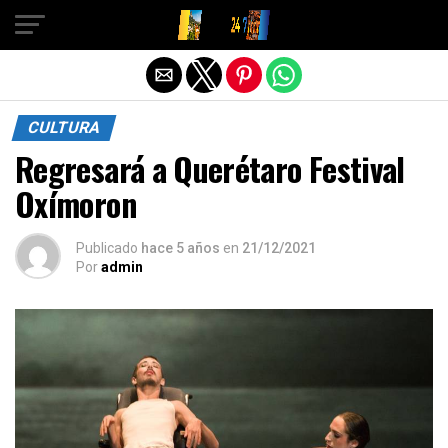
Salir de la versión móvil
CULTURA
Regresará a Querétaro Festival
Oxímoron
Publicado
hace 5 años
en
21/12/2021
Por
admin