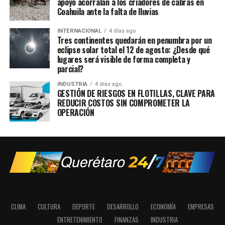
apoyo acorralan a los criadores de cabras en
Coahuila ante la falta de lluvias
INTERNACIONAL
4 días ago
Tres continentes quedarán en penumbra por un
eclipse solar total el 12 de agosto: ¿Desde qué
lugares será visible de forma completa y
parcial?
INDUSTRIA
4 días ago
GESTIÓN DE RIESGOS EN FLOTILLAS, CLAVE PARA
REDUCIR COSTOS SIN COMPROMETER LA
OPERACIÓN
CLIMA
CULTURA
DEPORTE
DESARROLLO
ECONOMÍA
EMPRESAS
ENTRETENIMIENTO
FINANZAS
INDUSTRIA