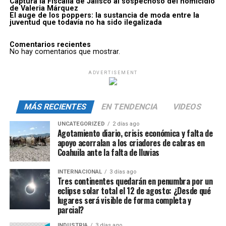
Captura la Fiscalía de Jalisco al sospechoso del homicidio
de Valeria Márquez
El auge de los poppers: la sustancia de moda entre la
juventud que todavía no ha sido ilegalizada
Comentarios recientes
No hay comentarios que mostrar.
ADVERTISEMENT
MÁS RECIENTES
EN TENDENCIA
VIDEOS
UNCATEGORIZED
2 días ago
Agotamiento diario, crisis económica y falta de
apoyo acorralan a los criadores de cabras en
Coahuila ante la falta de lluvias
INTERNACIONAL
3 días ago
Tres continentes quedarán en penumbra por un
eclipse solar total el 12 de agosto: ¿Desde qué
lugares será visible de forma completa y
parcial?
INDUSTRIA
3 días ago