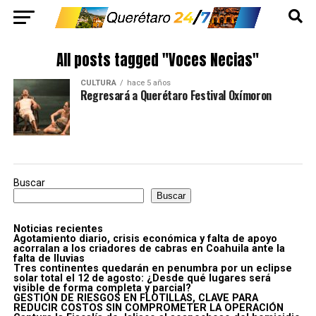
All posts tagged "Voces Necias"
CULTURA
hace 5 años
Regresará a Querétaro Festival Oxímoron
Buscar
Buscar
Noticias recientes
Agotamiento diario, crisis económica y falta de apoyo
acorralan a los criadores de cabras en Coahuila ante la
falta de lluvias
Tres continentes quedarán en penumbra por un eclipse
solar total el 12 de agosto: ¿Desde qué lugares será
visible de forma completa y parcial?
GESTIÓN DE RIESGOS EN FLOTILLAS, CLAVE PARA
REDUCIR COSTOS SIN COMPROMETER LA OPERACIÓN