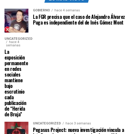
GOBIERNO
hace 4 semanas
La FGR precisa que el caso de Alejandro Álvarez
Puga es independiente del de Inés Gómez Mont
UNCATEGORIZED
hace 4
semanas
La
exposición
permanente
en redes
sociales
mantiene
bajo
escrutinio
cada
publicación
de “Herida
de Bruja”
UNCATEGORIZED
hace 3 semanas
Pegasus Project: nueva investigación vincula a