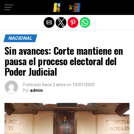
Salir de la versión móvil
NACIONAL
Sin avances: Corte mantiene en
pausa el proceso electoral del
Poder Judicial
Publicado
hace 2 años
en
13/01/2025
Por
admin