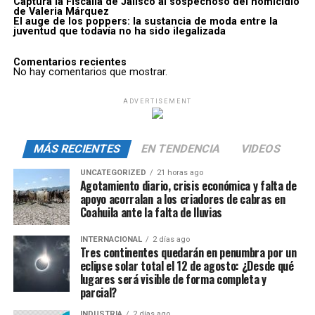
Captura la Fiscalía de Jalisco al sospechoso del homicidio
de Valeria Márquez
El auge de los poppers: la sustancia de moda entre la
juventud que todavía no ha sido ilegalizada
Comentarios recientes
No hay comentarios que mostrar.
ADVERTISEMENT
MÁS RECIENTES
EN TENDENCIA
VIDEOS
UNCATEGORIZED
21 horas ago
Agotamiento diario, crisis económica y falta de
apoyo acorralan a los criadores de cabras en
Coahuila ante la falta de lluvias
INTERNACIONAL
2 días ago
Tres continentes quedarán en penumbra por un
eclipse solar total el 12 de agosto: ¿Desde qué
lugares será visible de forma completa y
parcial?
INDUSTRIA
2 días ago