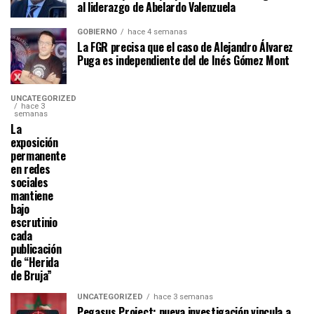
al liderazgo de Abelardo Valenzuela
GOBIERNO
hace 4 semanas
La FGR precisa que el caso de Alejandro Álvarez
Puga es independiente del de Inés Gómez Mont
UNCATEGORIZED
hace 3
semanas
La
exposición
permanente
en redes
sociales
mantiene
bajo
escrutinio
cada
publicación
de “Herida
de Bruja”
UNCATEGORIZED
hace 3 semanas
Pegasus Project: nueva investigación vincula a