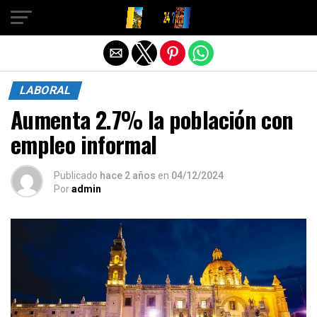
Salir de la versión móvil
LABORAL
Aumenta 2.7% la población con
empleo informal
Publicado
hace 2 años
en
04/12/2024
Por
admin