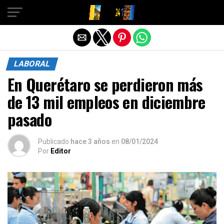
Salir de la versión móvil
LABORAL
En Querétaro se perdieron más
de 13 mil empleos en diciembre
pasado
Publicado
hace 3 años
en
08/01/2024
Por
Editor