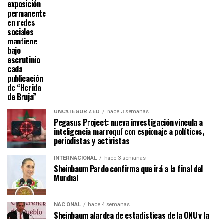
exposición
permanente
en redes
sociales
mantiene
bajo
escrutinio
cada
publicación
de “Herida
de Bruja”
UNCATEGORIZED
hace 3 semanas
Pegasus Project: nueva investigación vincula a
inteligencia marroquí con espionaje a políticos,
periodistas y activistas
INTERNACIONAL
hace 3 semanas
Sheinbaum Pardo confirma que irá a la final del
Mundial
NACIONAL
hace 4 semanas
Sheinbaum alardea de estadísticas de la ONU y la