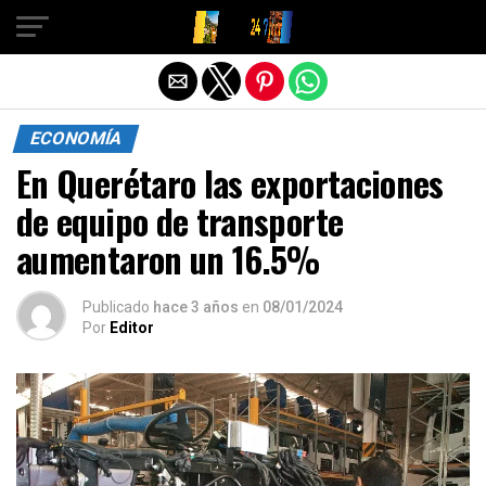
Salir de la versión móvil
ECONOMÍA
En Querétaro las exportaciones
de equipo de transporte
aumentaron un 16.5%
Publicado
hace 3 años
en
08/01/2024
Por
Editor