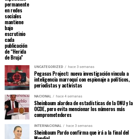
permanente
en redes
sociales
mantiene
bajo
escrutinio
cada
publicación
de “Herida
de Bruja”
UNCATEGORIZED
hace 3 semanas
Pegasus Project: nueva investigación vincula a
inteligencia marroquí con espionaje a políticos,
periodistas y activistas
NACIONAL
hace 4 semanas
Sheinbaum alardea de estadísticas de la ONU y la
OCDE, pero evita mencionar los números más
comprometedores
INTERNACIONAL
hace 3 semanas
Sheinbaum Pardo confirma que irá a la final del
Mundial