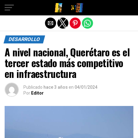
Salir de la versión móvil
DESARROLLO
A nivel nacional, Querétaro es el
tercer estado más competitivo
en infraestructura
Publicado
hace 3 años
en
04/01/2024
Por
Editor