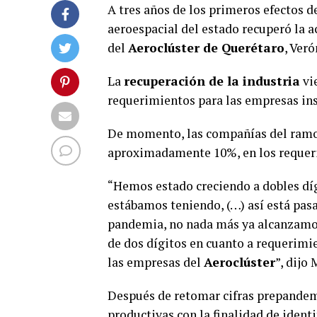
A tres años de los primeros efectos de
aeroespacial del estado recuperó la 
del
Aeroclúster de Querétaro
, Ver
La
recuperación de la industria
vi
requerimientos para las empresas inst
De momento, las compañías del ramo 
aproximadamente 10%, en los requer
“Hemos estado creciendo a dobles díg
estábamos teniendo, (…) así está pasa
pandemia, no nada más ya alcanzamos
de dos dígitos en cuanto a requerimi
las empresas del
Aeroclúster
”, dijo
Después de retomar cifras prepandemia
productivas con la finalidad de ident