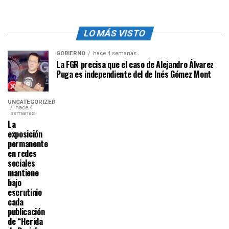
LO MÁS VISTO
GOBIERNO
hace 4 semanas
La FGR precisa que el caso de Alejandro Álvarez
Puga es independiente del de Inés Gómez Mont
UNCATEGORIZED
hace 4
semanas
La
exposición
permanente
en redes
sociales
mantiene
bajo
escrutinio
cada
publicación
de “Herida