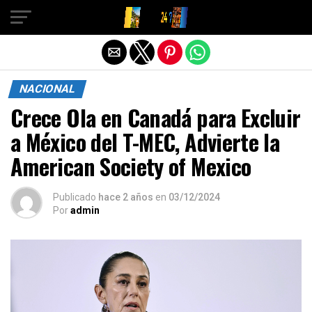
Salir de la versión móvil
NACIONAL
Crece Ola en Canadá para Excluir
a México del T-MEC, Advierte la
American Society of Mexico
Publicado
hace 2 años
en
03/12/2024
Por
admin