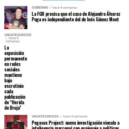
GOBIERNO
hace 4 semanas
La FGR precisa que el caso de Alejandro Álvarez
Puga es independiente del de Inés Gómez Mont
UNCATEGORIZED
hace 4
semanas
La
exposición
permanente
en redes
sociales
mantiene
bajo
escrutinio
cada
publicación
de “Herida
de Bruja”
UNCATEGORIZED
hace 3 semanas
Pegasus Project: nueva investigación vincula a
inteligencia marroquí con espionaje a políticos,