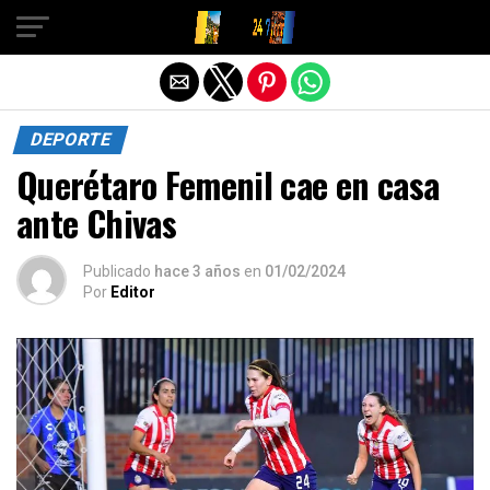
Salir de la versión móvil
DEPORTE
Querétaro Femenil cae en casa
ante Chivas
Publicado
hace 3 años
en
01/02/2024
Por
Editor