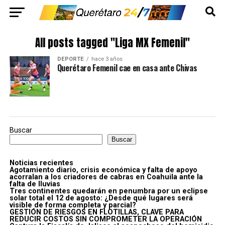
All posts tagged "Liga MX Femenil"
DEPORTE
hace 3 años
Querétaro Femenil cae en casa ante Chivas
Buscar
Buscar
Noticias recientes
Agotamiento diario, crisis económica y falta de apoyo
acorralan a los criadores de cabras en Coahuila ante la
falta de lluvias
Tres continentes quedarán en penumbra por un eclipse
solar total el 12 de agosto: ¿Desde qué lugares será
visible de forma completa y parcial?
GESTIÓN DE RIESGOS EN FLOTILLAS, CLAVE PARA
REDUCIR COSTOS SIN COMPROMETER LA OPERACIÓN