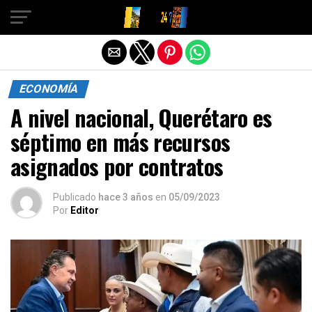
Salir de la versión móvil
ECONOMÍA
A nivel nacional, Querétaro es
séptimo en más recursos
asignados por contratos
Publicado
hace 3 años
en
05/09/2023
Por
Editor