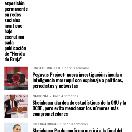
exposición
permanente
en redes
sociales
mantiene
bajo
escrutinio
cada
publicación
de “Herida
de Bruja”
UNCATEGORIZED
hace 3 semanas
Pegasus Project: nueva investigación vincula a
inteligencia marroquí con espionaje a políticos,
periodistas y activistas
NACIONAL
hace 4 semanas
Sheinbaum alardea de estadísticas de la ONU y la
OCDE, pero evita mencionar los números más
comprometedores
INTERNACIONAL
hace 3 semanas
Sheinbaum Pardo confirma que irá a la final del