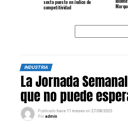
kilóme
sexto puesto en índice de
Marqu
competitividad
INDUSTRIA
La Jornada Semanal
que no puede esper
Publicado
hace 11 meses
en
27/08/2025
Por
admin