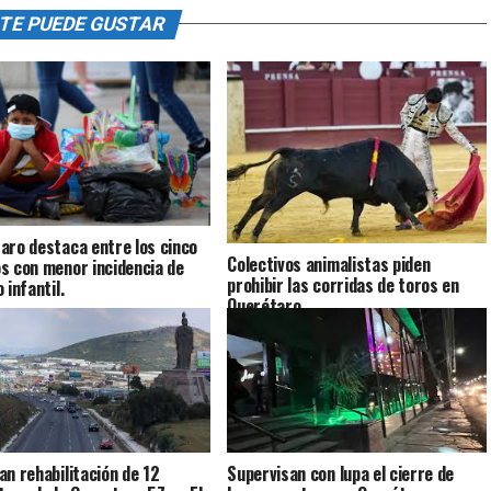
TE PUEDE GUSTAR
aro destaca entre los cinco
Colectivos animalistas piden
s con menor incidencia de
prohibir las corridas de toros en
 infantil.
Querétaro.
an rehabilitación de 12
Supervisan con lupa el cierre de