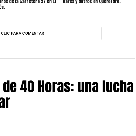
tros de la Carretera 57 en El
bares y antros en Querétaro.
és.
CLIC PARA COMENTAR
 de 40 Horas: una lucha
ar