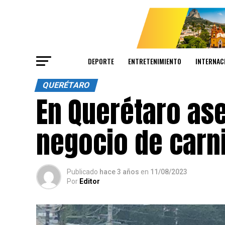
DEPORTE
ENTRETENIMIENTO
INTERNAC
QUERÉTARO
En Querétaro as
negocio de carn
Publicado
hace 3 años
en
11/08/2023
Por
Editor