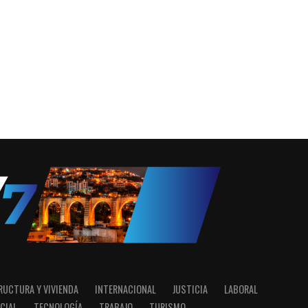
RUCTURA Y VIVIENDA
INTERNACIONAL
JUSTICIA
LABORAL
CIAL
TECNOLOGÍA
TRABAJO
TURISMO