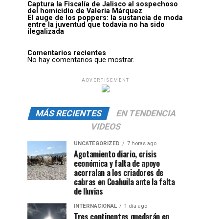
Captura la Fiscalía de Jalisco al sospechoso
del homicidio de Valeria Márquez
El auge de los poppers: la sustancia de moda
entre la juventud que todavía no ha sido
ilegalizada
Comentarios recientes
No hay comentarios que mostrar.
ADVERTISEMENT
MÁS RECIENTES
EN TENDENCIA
VIDEOS
UNCATEGORIZED
7 horas ago
Agotamiento diario, crisis
económica y falta de apoyo
acorralan a los criadores de
cabras en Coahuila ante la falta
de lluvias
INTERNACIONAL
1 día ago
Tres continentes quedarán en