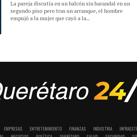
La pareja discutía en un balcón sin barandal en un
segundo piso pero tras un arranque, el hombre
empujó a la mujer que cayó a la...
EMPRESAS
ENTRETENIMIENTO
FINANZAS
INDUSTRIA
INFRAEST
AL
NEGOCIOS
POLÍTICA
QUERÉTARO
SALUD
SEGURIDAD
SO