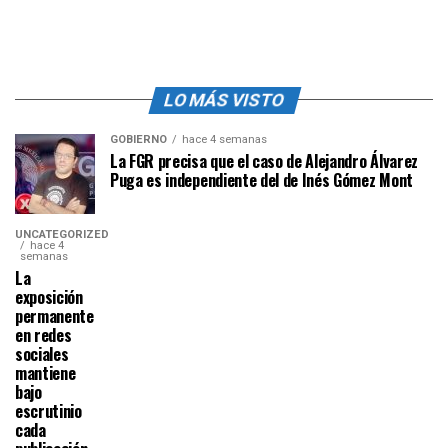
LO MÁS VISTO
GOBIERNO
hace 4 semanas
La FGR precisa que el caso de Alejandro Álvarez
Puga es independiente del de Inés Gómez Mont
UNCATEGORIZED
hace 4
semanas
La
exposición
permanente
en redes
sociales
mantiene
bajo
escrutinio
cada