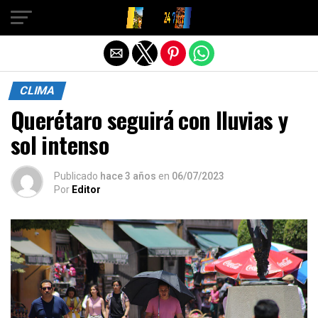
Salir de la versión móvil
CLIMA
Querétaro seguirá con lluvias y
sol intenso
Publicado
hace 3 años
en
06/07/2023
Por
Editor