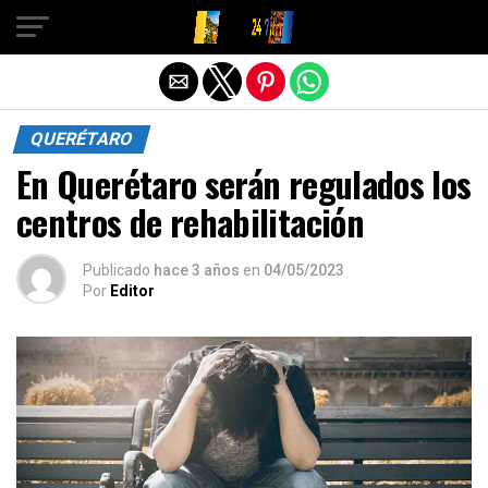
Salir de la versión móvil
QUERÉTARO
En Querétaro serán regulados los
centros de rehabilitación
Publicado
hace 3 años
en
04/05/2023
Por
Editor