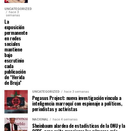
UNCATEGORIZED
hace 3
semanas
La
exposición
permanente
en redes
sociales
mantiene
bajo
escrutinio
cada
publicación
de “Herida
de Bruja”
UNCATEGORIZED
hace 3 semanas
Pegasus Project: nueva investigación vincula a
inteligencia marroquí con espionaje a políticos,
periodistas y activistas
NACIONAL
hace 4 semanas
Sheinbaum alardea de estadísticas de la ONU y la