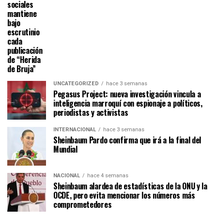
sociales
mantiene
bajo
escrutinio
cada
publicación
de “Herida
de Bruja”
UNCATEGORIZED
hace 3 semanas
Pegasus Project: nueva investigación vincula a
inteligencia marroquí con espionaje a políticos,
periodistas y activistas
INTERNACIONAL
hace 3 semanas
Sheinbaum Pardo confirma que irá a la final del
Mundial
NACIONAL
hace 4 semanas
Sheinbaum alardea de estadísticas de la ONU y la
OCDE, pero evita mencionar los números más
comprometedores