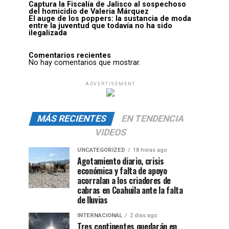
Captura la Fiscalía de Jalisco al sospechoso
del homicidio de Valeria Márquez
El auge de los poppers: la sustancia de moda
entre la juventud que todavía no ha sido
ilegalizada
Comentarios recientes
No hay comentarios que mostrar.
ADVERTISEMENT
MÁS RECIENTES
EN TENDENCIA
VIDEOS
UNCATEGORIZED
18 horas ago
Agotamiento diario, crisis
económica y falta de apoyo
acorralan a los criadores de
cabras en Coahuila ante la falta
de lluvias
INTERNACIONAL
2 días ago
Tres continentes quedarán en