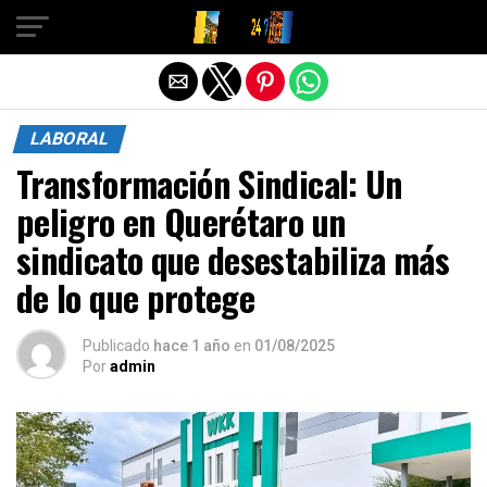
Salir de la versión móvil
LABORAL
Transformación Sindical: Un
peligro en Querétaro un
sindicato que desestabiliza más
de lo que protege
Publicado
hace 1 año
en
01/08/2025
Por
admin